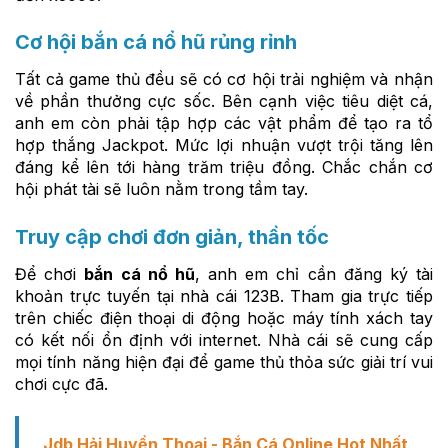
Cơ hội bắn cá nổ hũ rủng rỉnh
Tất cả game thủ đều sẽ có cơ hội trải nghiệm và nhận
về phần thưởng cực sốc. Bên cạnh việc tiêu diệt cá,
anh em còn phải tập hợp các vật phẩm để tạo ra tổ
hợp thắng Jackpot. Mức lợi nhuận vượt trội tăng lên
đáng kể lên tới hàng trăm triệu đồng. Chắc chắn cơ
hội phát tài sẽ luôn nằm trong tầm tay.
Truy cập chơi đơn giản, thần tốc
Để chơi
bắn cá nổ hũ
, anh em chỉ cần đăng ký tài
khoản trực tuyến tại nhà cái 123B. Tham gia trực tiếp
trên chiếc điện thoại di động hoặc máy tính xách tay
có kết nối ổn định với internet. Nhà cái sẽ cung cấp
mọi tính năng hiện đại để game thủ thỏa sức giải trí vui
chơi cực đã.
Jdb Hải Huyền Thoại - Bắn Cá Online Hot Nhất