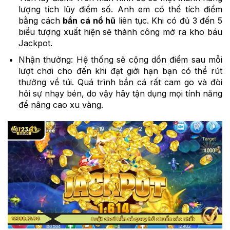
lượng tích lũy điểm số. Anh em có thể tích điểm
bằng cách
bắn cá nổ hũ
liên tục. Khi có đủ 3 đến 5
biểu tượng xuất hiện sẽ thành công mở ra kho báu
Jackpot.
Nhận thưởng: Hệ thống sẽ cộng dồn điểm sau mỗi
lượt chơi cho đến khi đạt giới hạn bạn có thể rút
thưởng về túi. Quá trình bắn cá rất cam go và đòi
hỏi sự nhạy bén, do vậy hãy tận dụng mọi tính năng
để nâng cao xu vàng.