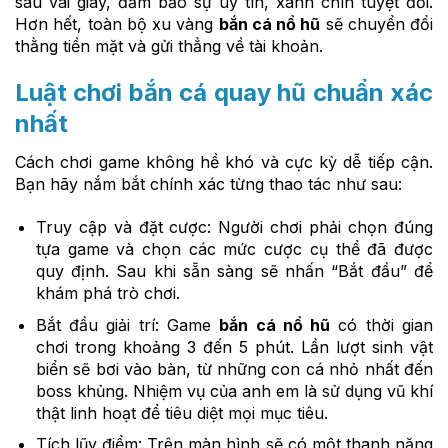
sau vài giây, đảm bảo sự uy tín, xanh chín tuyệt đối.
Hơn hết, toàn bộ xu vàng
bắn cá nổ hũ
sẽ chuyển đổi
thằng tiền mặt và gửi thẳng về tài khoản.
Luật chơi bắn cá quay hũ chuẩn xác
nhất
Cách chơi game không hề khó và cực kỳ dễ tiếp cận.
Bạn hãy nắm bắt chính xác từng thao tác như sau:
Truy cập và đặt cược: Người chơi phải chọn đúng
tựa game và chọn các mức cược cụ thể đã được
quy định. Sau khi sẵn sàng sẽ nhấn “Bắt đầu” để
khám phá trò chơi.
Bắt đầu giải trí: Game
bắn cá nổ hũ
có thời gian
chơi trong khoảng 3 đến 5 phút. Lần lượt sinh vật
biển sẽ bơi vào bàn, từ những con cá nhỏ nhất đến
boss khủng. Nhiệm vụ của anh em là sử dụng vũ khí
thật linh hoạt để tiêu diệt mọi mục tiêu.
Tích lũy điểm: Trên màn hình sẽ có một thanh năng