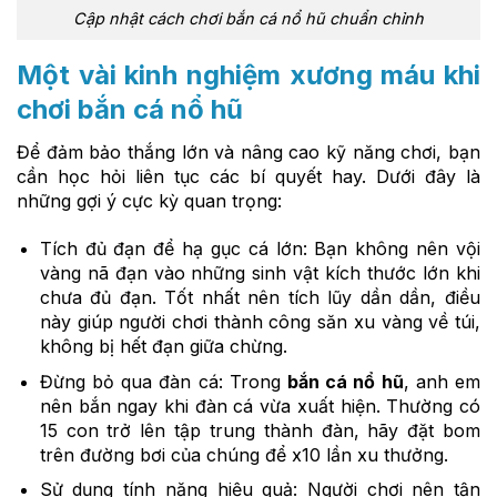
Cập nhật cách chơi bắn cá nổ hũ chuẩn chỉnh
Một vài kinh nghiệm xương máu khi
chơi bắn cá nổ hũ
Để đảm bảo thắng lớn và nâng cao kỹ năng chơi, bạn
cần học hỏi liên tục các bí quyết hay. Dưới đây là
những gợi ý cực kỳ quan trọng:
Tích đủ đạn để hạ gục cá lớn: Bạn không nên vội
vàng nã đạn vào những sinh vật kích thước lớn khi
chưa đủ đạn. Tốt nhất nên tích lũy dần dần, điều
này giúp người chơi thành công săn xu vàng về túi,
không bị hết đạn giữa chừng.
Đừng bỏ qua đàn cá: Trong
bắn cá nổ hũ
, anh em
nên bắn ngay khi đàn cá vừa xuất hiện. Thường có
15 con trở lên tập trung thành đàn, hãy đặt bom
trên đường bơi của chúng để x10 lần xu thưởng.
Sử dụng tính năng hiệu quả: Người chơi nên tận