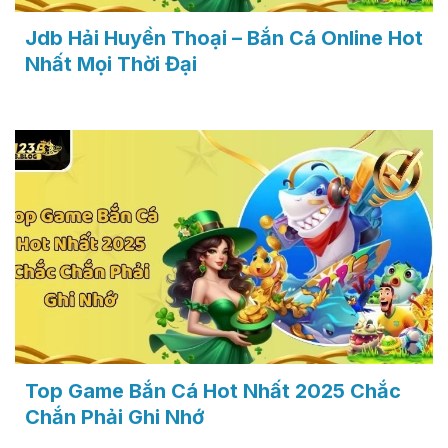
Jdb Hải Huyền Thoại – Bắn Cá Online Hot
Nhất Mọi Thời Đại
Top Game Bắn Cá Hot Nhất 2025 Chắc
Chắn Phải Ghi Nhớ