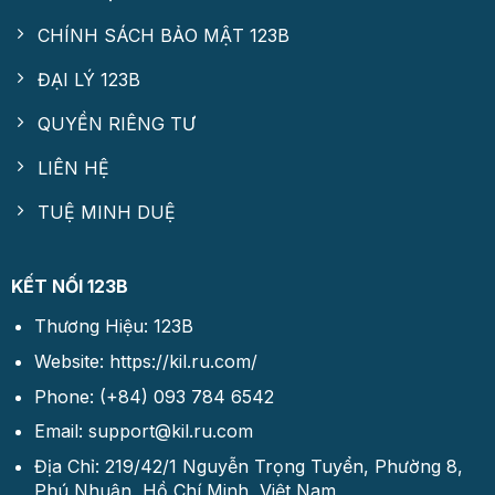
CHÍNH SÁCH BẢO MẬT 123B
ĐẠI LÝ 123B
QUYỀN RIÊNG TƯ
LIÊN HỆ
TUỆ MINH DUỆ
KẾT NỐI 123B
Thương Hiệu: 123B
Website: https://kil.ru.com/
Phone:
(+84) 093 784 6542
Email:
support@kil.ru.com
Địa Chỉ:
219/42/1 Nguyễn Trọng Tuyển, Phường 8,
Phú Nhuận, Hồ Chí Minh, Việt Nam