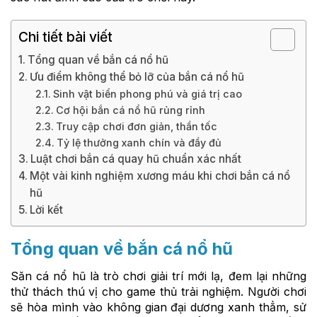
Chi tiết bài viết
Tổng quan về bắn cá nổ hũ
Ưu điểm không thể bỏ lỡ của bắn cá nổ hũ
Sinh vật biển phong phú và giá trị cao
Cơ hội bắn cá nổ hũ rủng rỉnh
Truy cập chơi đơn giản, thần tốc
Tỷ lệ thưởng xanh chín và đầy đủ
Luật chơi bắn cá quay hũ chuẩn xác nhất
Một vài kinh nghiệm xương máu khi chơi bắn cá nổ
hũ
Lời kết
Tổng quan về bắn cá nổ hũ
Săn cá nổ hũ là trò chơi giải trí mới lạ, đem lại những
thử thách thú vị cho game thủ trải nghiệm. Người chơi
sẽ hòa mình vào không gian đại dương xanh thẳm, sử