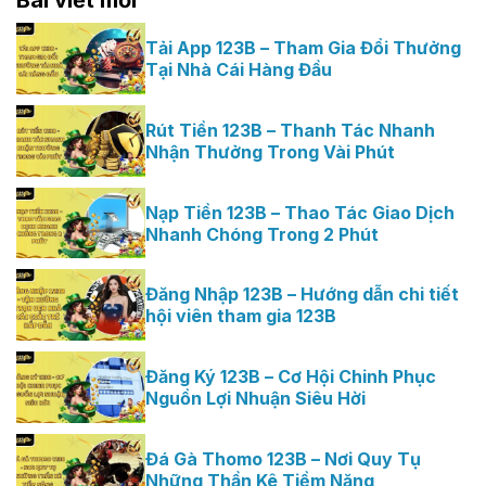
Bài viết mới
Tải App 123B – Tham Gia Đổi Thưởng
Tại Nhà Cái Hàng Đầu
Rút Tiền 123B – Thanh Tác Nhanh
Nhận Thưởng Trong Vài Phút
Nạp Tiền 123B – Thao Tác Giao Dịch
Nhanh Chóng Trong 2 Phút
Đăng Nhập 123B – Hướng dẫn chi tiết
hội viên tham gia 123B
Đăng Ký 123B – Cơ Hội Chinh Phục
Nguồn Lợi Nhuận Siêu Hời
Đá Gà Thomo 123B – Nơi Quy Tụ
Những Thần Kê Tiềm Năng