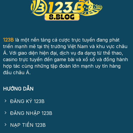
123B
là một nền tảng cá cược trực tuyến đang phát
triển mạnh mẽ tại thị trường Việt Nam và khu vực châu
Á. Với giao diện hiện đại, dịch vụ đa dạng từ thể thao,
casino trực tuyến đến game bài và xổ số và đồng hành
hợp tác cùng những tập đoàn lớn mạnh uy tín hàng
đầu châu Á.
HƯỚNG DẪN
ĐĂNG KÝ 123B
ĐĂNG NHẬP 123B
NẠP TIỀN 123B