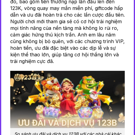
đô, bao gồm tiền thưởng nạp lần đầu lên đến
123K, vòng quay may mắn miễn phí, giftcode hấp
dẫn và ưu đãi hoàn trả cho các lần cược đầu tiên.
Người chơi mới tham gia sẽ có cơ hội trải nghiệm
mọi tính năng của nền tảng mà không lo rủi ro,
cảm giác hứng thú kịch trần. Anh em lâu năm
cũng không bị bỏ quên, với các chương trình VIP,
hoàn tiền, ưu đãi đặc biệt vào các dịp lễ và sự
kiện thể thao lớn, giúp tăng cơ hội thắng lớn và
trải nghiệm cực đã.
So sánh ưu đãi và dịch vụ 123B với các nhà cái khác