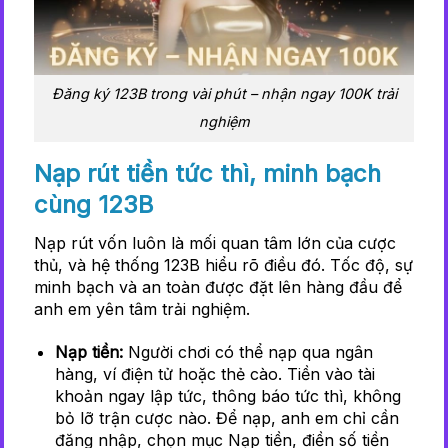
Đăng ký 123B trong vài phút – nhận ngay 100K trải
nghiệm
Nạp rút tiền tức thì, minh bạch
cùng 123B
Nạp rút vốn luôn là mối quan tâm lớn của cược
thủ, và hệ thống 123B hiểu rõ điều đó. Tốc độ, sự
minh bạch và an toàn được đặt lên hàng đầu để
anh em yên tâm trải nghiệm.
Nạp tiền:
Người chơi có thể nạp qua ngân
hàng, ví điện tử hoặc thẻ cào. Tiền vào tài
khoản ngay lập tức, thông báo tức thì, không
bỏ lỡ trận cược nào. Để nạp, anh em chỉ cần
đăng nhập, chọn mục Nạp tiền, điền số tiền