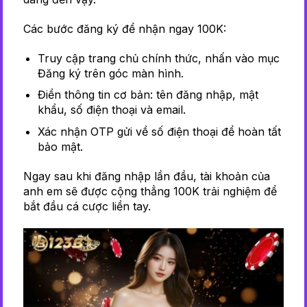
Các bước đăng ký để nhận ngay 100K:
Truy cập trang chủ chính thức, nhấn vào mục
Đăng ký trên góc màn hình.
Điền thông tin cơ bản: tên đăng nhập, mật
khẩu, số điện thoại và email.
Xác nhận OTP gửi về số điện thoại để hoàn tất
bảo mật.
Ngay sau khi đăng nhập lần đầu, tài khoản của
anh em sẽ được cộng thẳng 100K trải nghiệm để
bắt đầu cá cược liền tay.