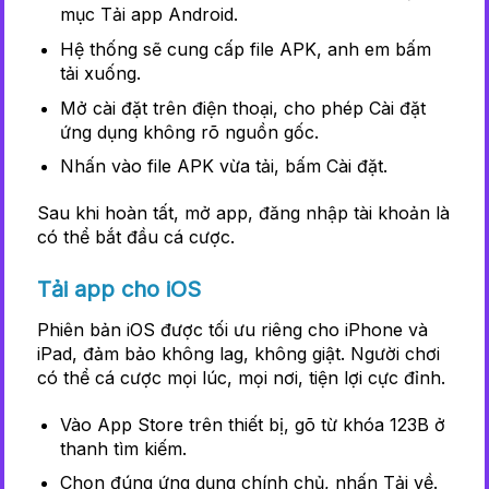
mục Tải app Android.
Hệ thống sẽ cung cấp file APK, anh em bấm
tải xuống.
Mở cài đặt trên điện thoại, cho phép Cài đặt
ứng dụng không rõ nguồn gốc.
Nhấn vào file APK vừa tải, bấm Cài đặt.
Sau khi hoàn tất, mở app, đăng nhập tài khoản là
có thể bắt đầu cá cược.
Tải app cho iOS
Phiên bản iOS được tối ưu riêng cho iPhone và
iPad, đảm bảo không lag, không giật. Người chơi
có thể cá cược mọi lúc, mọi nơi, tiện lợi cực đỉnh.
Vào App Store trên thiết bị, gõ từ khóa 123B ở
thanh tìm kiếm.
Chọn đúng ứng dụng chính chủ, nhấn Tải về.