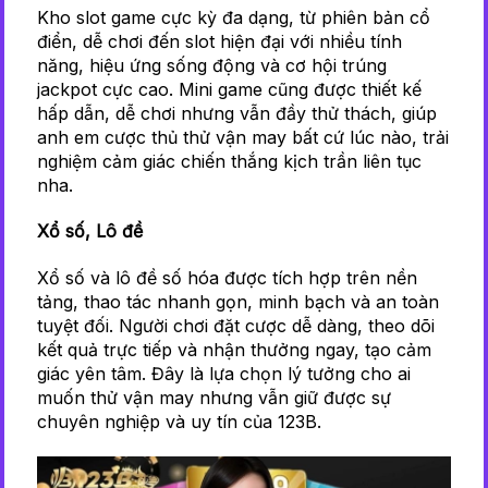
Kho slot game cực kỳ đa dạng, từ phiên bản cổ
điển, dễ chơi đến slot hiện đại với nhiều tính
năng, hiệu ứng sống động và cơ hội trúng
jackpot cực cao. Mini game cũng được thiết kế
hấp dẫn, dễ chơi nhưng vẫn đầy thử thách, giúp
anh em cược thủ thử vận may bất cứ lúc nào, trải
nghiệm cảm giác chiến thắng kịch trần liên tục
nha.
Xổ số, Lô đề
Xổ số và lô đề số hóa được tích hợp trên nền
tảng, thao tác nhanh gọn, minh bạch và an toàn
tuyệt đối. Người chơi đặt cược dễ dàng, theo dõi
kết quả trực tiếp và nhận thưởng ngay, tạo cảm
giác yên tâm. Đây là lựa chọn lý tưởng cho ai
muốn thử vận may nhưng vẫn giữ được sự
chuyên nghiệp và uy tín của 123B.