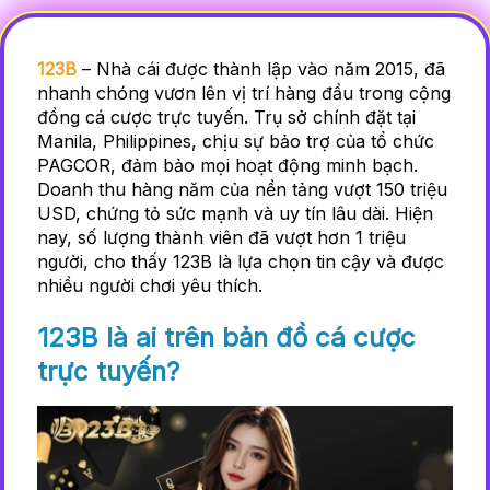
123B
– Nhà cái được thành lập vào năm 2015, đã
nhanh chóng vươn lên vị trí hàng đầu trong cộng
đồng cá cược trực tuyến. Trụ sở chính đặt tại
Manila, Philippines, chịu sự bảo trợ của tổ chức
PAGCOR, đảm bảo mọi hoạt động minh bạch.
Doanh thu hàng năm của nền tảng vượt 150 triệu
USD, chứng tỏ sức mạnh và uy tín lâu dài. Hiện
nay, số lượng thành viên đã vượt hơn 1 triệu
người, cho thấy 123B là lựa chọn tin cậy và được
nhiều người chơi yêu thích.
123B là ai trên bản đồ cá cược
trực tuyến?