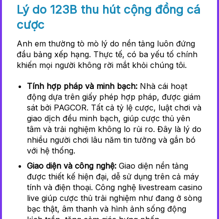
Lý do 123B thu hút cộng đồng cá
cược
Anh em thường tò mò lý do nền tảng luôn đứng
đầu bảng xếp hạng. Thực tế, có ba yếu tố chính
khiến mọi người không rời mắt khỏi chúng tôi.
Tính hợp pháp và minh bạch:
Nhà cái hoạt
động dựa trên giấy phép hợp pháp, được giám
sát bởi PAGCOR. Tất cả tỷ lệ cược, luật chơi và
giao dịch đều minh bạch, giúp cược thủ yên
tâm và trải nghiệm không lo rủi ro. Đây là lý do
nhiều người chơi lâu năm tin tưởng và gắn bó
với hệ thống.
Giao diện và công nghệ:
Giao diện nền tảng
được thiết kế hiện đại, dễ sử dụng trên cả máy
tính và điện thoại. Công nghệ livestream casino
live giúp cược thủ trải nghiệm như đang ở sòng
bạc thật, âm thanh và hình ảnh sống động