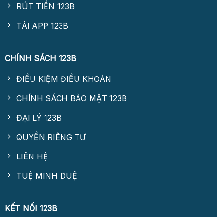
RÚT TIỀN 123B
TẢI APP 123B
CHÍNH SÁCH 123B
ĐIỀU KIỆM ĐIỀU KHOẢN
CHÍNH SÁCH BẢO MẬT 123B
ĐẠI LÝ 123B
QUYỀN RIÊNG TƯ
LIÊN HỆ
TUỆ MINH DUỆ
KẾT NỐI 123B