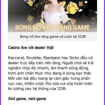
Bùng nổ kho tàng game cá cược tại 123B
Casino live với dealer thật
Baccarat, Roulette, Blackjack hay Sicbo đều có
dealer trực tiếp trên nền tảng. Người chơi sẽ trải
nghiệm nhịp độ nhanh, âm thanh sống động,
hình ảnh chân thực như đang ở sòng bạc thật.
Mỗi ván bài đều mang lại cảm giác hưng phấn
cực cao, khiến cược thủ vừa vui vừa hoàn toàn
tin tưởng vào hệ thống của 123B.
Slot game, mini game