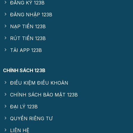
ĐĂNG KÝ 123B
ĐĂNG NHẬP 123B
NẠP TIỀN 123B
RÚT TIỀN 123B
TẢI APP 123B
CHÍNH SÁCH 123B
ĐIỀU KIỆM ĐIỀU KHOẢN
CHÍNH SÁCH BẢO MẬT 123B
ĐẠI LÝ 123B
QUYỀN RIÊNG TƯ
LIÊN HỆ