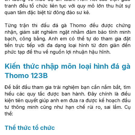
tranh đều tổ chức liên tục với quy mô lớn thu hút sự
quan tâm đặc biệt từ đông đảo sư kê.
Từng trận thi đấu đá gà Thomo đều được chứng
nhận, giám sát nghiêm ngặt nhằm đảm bảo tính minh
bạch, công bằng. Anh em có thể tự do tham gia đặt
tiền trực tiếp với đa dạng loại hình từ đơn giản đến
phức tạp để thu về nguồn lợi nhuận hậu hĩnh.
Kiến thức nhập môn loại hình đá gà
Thomo 123B
Để bắt đầu tham gia trải nghiệm bạn cần nắm bắt, tìm
hiểu các quy tắc được ban hành. Đây chính là điều
kiện tiên quyết giúp anh em đưa ra được kế hoạch đầu
tư thông minh cũng như hạn chế rủi ro, sai lầm. Cụ
thể:
Thể thức tổ chức