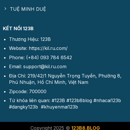
TUỆ MINH DUỆ
KẾT NỐI 123B
Thương Hiệu: 123B
Website: https://kil.ru.com/
Phone:
(+84) 093 784 6542
Email:
support@kil.ru.com
Địa Chỉ:
219/42/1 Nguyễn Trọng Tuyển, Phường 8,
Phú Nhuận, Hồ Chí Minh, Việt Nam
Zipcode:
700000
Từ khóa liên quan: #123B #123b8blog #nhacai123b
#dangky123b #khuyenmai123b
Copyright 2025 ©
123B8.BLOG