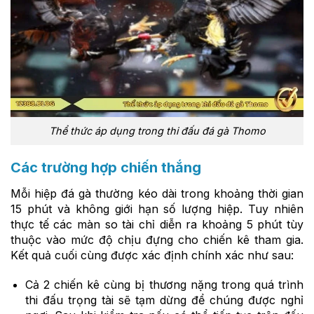
Thể thức áp dụng trong thi đấu đá gà Thomo
Các trường hợp chiến thắng
Mỗi hiệp đá gà thường kéo dài trong khoảng thời gian
15 phút và không giới hạn số lượng hiệp. Tuy nhiên
thực tế các màn so tài chỉ diễn ra khoảng 5 phút tùy
thuộc vào mức độ chịu đựng cho chiến kê tham gia.
Kết quả cuối cùng được xác định chính xác như sau:
Cả 2 chiến kê cùng bị thương nặng trong quá trình
thi đấu trọng tài sẽ tạm dừng để chúng được nghỉ