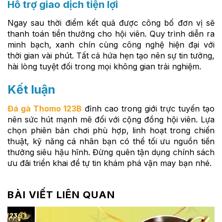
Hỗ trợ giao dịch tiện lợi
Ngay sau thời điểm kết quả được công bố đơn vị sẽ
thanh toán tiền thưởng cho hội viên. Quy trình diễn ra
minh bạch, xanh chín cùng công nghệ hiện đại với
thời gian vài phút. Tất cả hứa hẹn tạo nên sự tin tưởng,
hài lòng tuyệt đối trong mọi không gian trải nghiệm.
Kết luận
Đá gà Thomo 123B
đỉnh cao trong giới trực tuyến tạo
nên sức hút mạnh mẽ đối với cộng đồng hội viên. Lựa
chọn phiên bản chơi phù hợp, linh hoạt trong chiến
thuật, kỹ năng cá nhân bạn có thể tối ưu nguồn tiền
thưởng siêu hậu hĩnh. Đừng quên tận dụng chính sách
ưu đãi triển khai để tự tin khám phá vận may bạn nhé.
BÀI VIẾT LIÊN QUAN